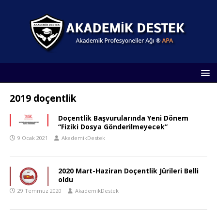
2019 doçentlik
Doçentlik Başvurularında Yeni Dönem
“Fiziki Dosya Gönderilmeyecek”
9 Ocak 2021
AkademikDestek
2020 Mart-Haziran Doçentlik Jürileri Belli
oldu
29 Temmuz 2020
AkademikDestek