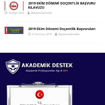
2019 EKİM DÖNEMİ DOÇENTLİK BAŞVURU
KILAVUZU
14 Ekim 2019
AkademikDestek
2019 Ekim Dönemi Doçentlik Başvuruları
3 Temmuz 2019
AkademikDestek