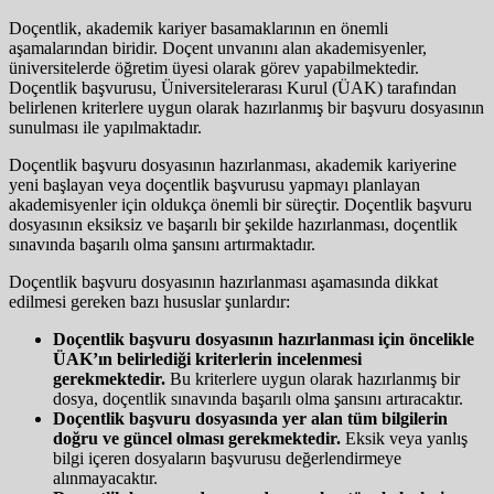
Doçentlik, akademik kariyer basamaklarının en önemli
aşamalarından biridir. Doçent unvanını alan akademisyenler,
üniversitelerde öğretim üyesi olarak görev yapabilmektedir.
Doçentlik başvurusu, Üniversitelerarası Kurul (ÜAK) tarafından
belirlenen kriterlere uygun olarak hazırlanmış bir başvuru dosyasının
sunulması ile yapılmaktadır.
Doçentlik başvuru dosyasının hazırlanması, akademik kariyerine
yeni başlayan veya doçentlik başvurusu yapmayı planlayan
akademisyenler için oldukça önemli bir süreçtir. Doçentlik başvuru
dosyasının eksiksiz ve başarılı bir şekilde hazırlanması, doçentlik
sınavında başarılı olma şansını artırmaktadır.
Doçentlik başvuru dosyasının hazırlanması aşamasında dikkat
edilmesi gereken bazı hususlar şunlardır:
Doçentlik başvuru dosyasının hazırlanması için öncelikle
ÜAK’ın belirlediği kriterlerin incelenmesi
gerekmektedir.
Bu kriterlere uygun olarak hazırlanmış bir
dosya, doçentlik sınavında başarılı olma şansını artıracaktır.
Doçentlik başvuru dosyasında yer alan tüm bilgilerin
doğru ve güncel olması gerekmektedir.
Eksik veya yanlış
bilgi içeren dosyaların başvurusu değerlendirmeye
alınmayacaktır.