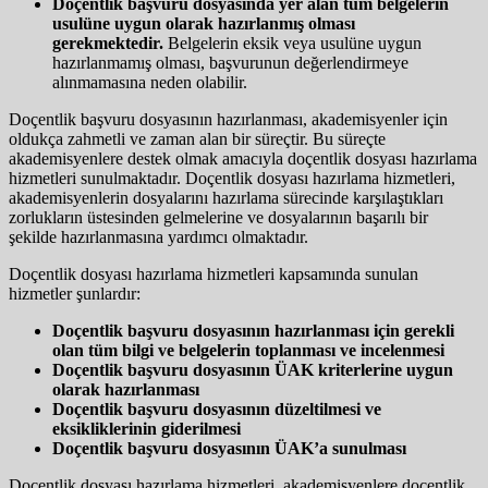
Doçentlik başvuru dosyasında yer alan tüm belgelerin
usulüne uygun olarak hazırlanmış olması
gerekmektedir.
Belgelerin eksik veya usulüne uygun
hazırlanmamış olması, başvurunun değerlendirmeye
alınmamasına neden olabilir.
Doçentlik başvuru dosyasının hazırlanması, akademisyenler için
oldukça zahmetli ve zaman alan bir süreçtir. Bu süreçte
akademisyenlere destek olmak amacıyla doçentlik dosyası hazırlama
hizmetleri sunulmaktadır. Doçentlik dosyası hazırlama hizmetleri,
akademisyenlerin dosyalarını hazırlama sürecinde karşılaştıkları
zorlukların üstesinden gelmelerine ve dosyalarının başarılı bir
şekilde hazırlanmasına yardımcı olmaktadır.
Doçentlik dosyası hazırlama hizmetleri kapsamında sunulan
hizmetler şunlardır:
Doçentlik başvuru dosyasının hazırlanması için gerekli
olan tüm bilgi ve belgelerin toplanması ve incelenmesi
Doçentlik başvuru dosyasının ÜAK kriterlerine uygun
olarak hazırlanması
Doçentlik başvuru dosyasının düzeltilmesi ve
eksikliklerinin giderilmesi
Doçentlik başvuru dosyasının ÜAK’a sunulması
Doçentlik dosyası hazırlama hizmetleri, akademisyenlere doçentlik