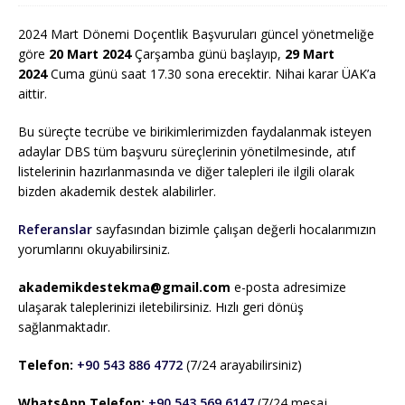
2024 Mart Dönemi Doçentlik Başvuruları güncel yönetmeliğe
göre
20 Mart 2024
Çarşamba günü başlayıp,
29 Mart
2024
Cuma günü saat 17.30 sona erecektir. Nihai karar ÜAK’a
aittir.
Bu süreçte tecrübe ve birikimlerimizden faydalanmak isteyen
adaylar DBS tüm başvuru süreçlerinin yönetilmesinde, atıf
listelerinin hazırlanmasında ve diğer talepleri ile ilgili olarak
bizden akademik destek alabilirler.
Referanslar
sayfasından bizimle çalışan değerli hocalarımızın
yorumlarını okuyabilirsiniz.
akademikdestekma@gmail.com
e-posta adresimize
ulaşarak taleplerinizi iletebilirsiniz. Hızlı geri dönüş
sağlanmaktadır.
Telefon:
+90 543 886 4772
(7/24 arayabilirsiniz)
WhatsApp Telefon:
+90 543 569 6147
(7/24 mesaj