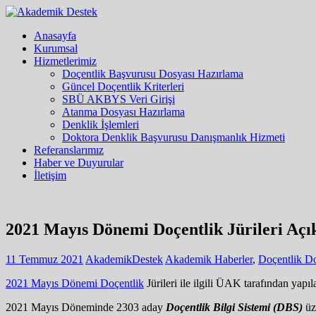
Anasayfa
Kurumsal
Hizmetlerimiz
Doçentlik Başvurusu Dosyası Hazırlama
Güncel Doçentlik Kriterleri
SBÜ AKBYS Veri Girişi
Atanma Dosyası Hazırlama
Denklik İşlemleri
Doktora Denklik Başvurusu Danışmanlık Hizmeti
Referanslarımız
Haber ve Duyurular
İletişim
2021 Mayıs Dönemi Doçentlik Jürileri Açı
11 Temmuz 2021
AkademikDestek
Akademik Haberler
,
Doçentlik D
2021 Mayıs Dönemi Doçentlik
Jürileri ile ilgili ÜAK tarafından yapı
2021 Mayıs Döneminde 2303 aday
Doçentlik Bilgi Sistemi (DBS)
üz