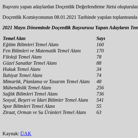
Başvuru yapan adaylardan Doçentlik Değerlendirme Jürisi oluşturulanla
Doçentlik Komisyonunun 08.01.2021 Tarihinde yapılan toplantısında alı
2021 Mayıs Döneminde Doçentlik Başvurusu Yapan Adayların Teme
Temel Alan
Sayı
Eğitim Bilimleri Temel Alanı
160
Fen Bilimleri ve Matematik Temel Alanı
170
Filoloji Temel Alanı ​
78
Güzel Sanatlar Temel Alanı
​88
Hukuk Temel Alanı
34
İlahiyat Temel Alanı
74
Mimarlık, Planlama ve Tasarım Temel Alanı
​48
Mühendislik Temel Alanı
256
Sağlık Bilimleri Temel Alanı
​736
Sosyal, Beşeri ve İdari Bilimler Temel Alanı
​541
Spor Bilimleri Temel Alanı
55
Ziraat, Orman ve Su Ürünleri Temel Alanı​
63
Kaynak:
ÜAK