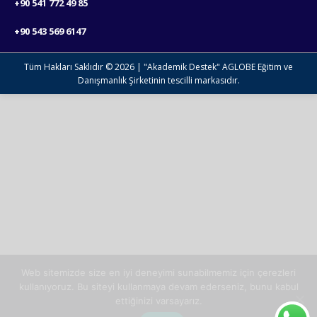
+90 541 772 49 85
+90 543 569 6147
Tüm Hakları Saklıdır © 2026 | "Akademik Destek" AGLOBE Eğitim ve
Danışmanlık Şirketinin tescilli markasıdır.
Web sitemizde size en iyi deneyimi sunabilmemiz için çerezleri
kullanıyoruz. Bu siteyi kullanmaya devam ederseniz, bunu kabul
ettiğinizi varsayarız.