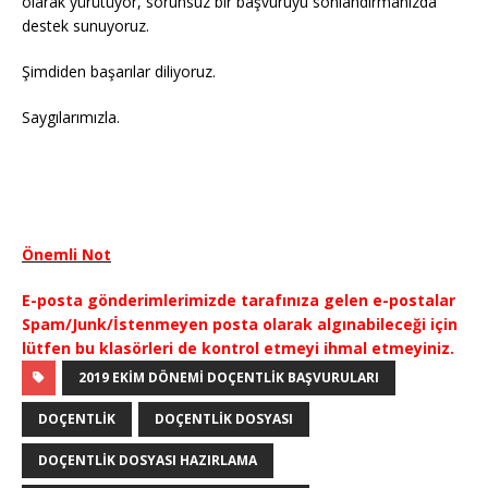
olarak yürütüyor, sorunsuz bir başvuruyu sonlandırmanızda
destek sunuyoruz.
Şimdiden başarılar diliyoruz.
Saygılarımızla.
Önemli Not
E-posta gönderimlerimizde tarafınıza gelen e-postalar
Spam/Junk/İstenmeyen posta olarak algınabileceği için
lütfen bu klasörleri de kontrol etmeyi ihmal etmeyiniz.
2019 EKIM DÖNEMI DOÇENTLIK BAŞVURULARI
DOÇENTLIK
DOÇENTLIK DOSYASI
DOÇENTLIK DOSYASI HAZIRLAMA