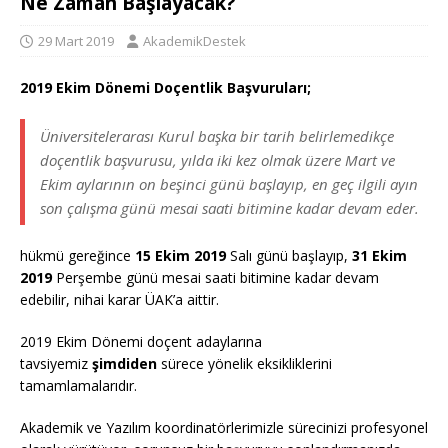
Ne Zaman Başlayacak?
29 Mart 2019
AkademikDestek
2019 Ekim Dönemi Doçentlik Başvuruları;
Üniversitelerarası Kurul başka bir tarih belirlemedikçe
doçentlik başvurusu, yılda iki kez olmak üzere Mart ve
Ekim aylarının on beşinci günü başlayıp, en geç ilgili ayın
son çalışma günü mesai saati bitimine kadar devam eder.
hükmü gereğince
15 Ekim 2019
Salı günü başlayıp,
31 Ekim
2019
Perşembe günü mesai saati bitimine kadar devam
edebilir, nihai karar ÜAK’a aittir.
2019 Ekim Dönemi doçent adaylarına
tavsiyemiz
şimdiden
sürece yönelik eksikliklerini
tamamlamalarıdır.
Akademik ve Yazılım koordinatörlerimizle sürecinizi profesyonel