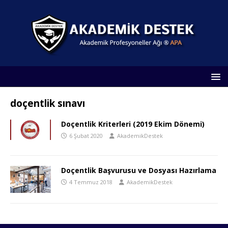
doçentlik sınavı
Doçentlik Kriterleri (2019 Ekim Dönemi)
6 Şubat 2020
AkademikDestek
Doçentlik Başvurusu ve Dosyası Hazırlama
4 Temmuz 2018
AkademikDestek