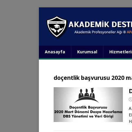
Anasayfa
Kurumsal
Hizmetler
doçentlik başvurusu 2020 m
A
E
H