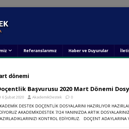
imiz
Referanslarımız
Haber ve Duyurular
İlet
art dönemi
Doçentlik Başvurusu 2020 Mart Dönemi Dos
6 Şubat 2020
AkademikDestek
0
KADEMİK DESTEK DOÇENTLİK DOSYALARINI HAZIRLIYOR HAZIRLAD
DİYORUZ AKADEMİKDESTEK 7/24 YANINIZDA ARTIK DOSYALARINIZI
AZIRLADIKLARINIZI KONTROL EDİYORUZ. DOÇENT ADAYLARINA 