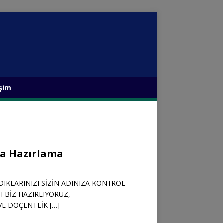
işim
ya Hazırlama
IKLARINIZI SİZİN ADINIZA KONTROL
 BİZ HAZIRLIYORUZ,
VE DOÇENTLİK
[…]