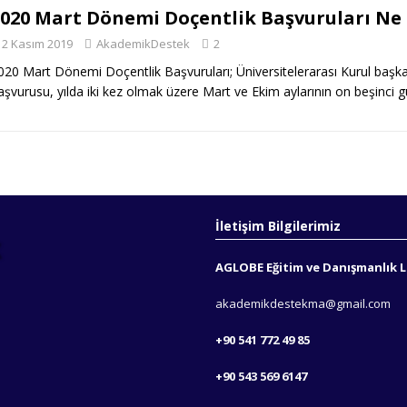
2020 Mart Dönemi Doçentlik Başvuruları N
2 Kasım 2019
AkademikDestek
2
020 Mart Dönemi Doçentlik Başvuruları; Üniversitelerarası Kurul başka 
aşvurusu, yılda iki kez olmak üzere Mart ve Ekim aylarının on beşinci
İletişim Bilgilerimiz
AGLOBE Eğitim ve Danışmanlık Lt
akademikdestekma@gmail.com
+90 541 772 49 85
+90 543 569 6147