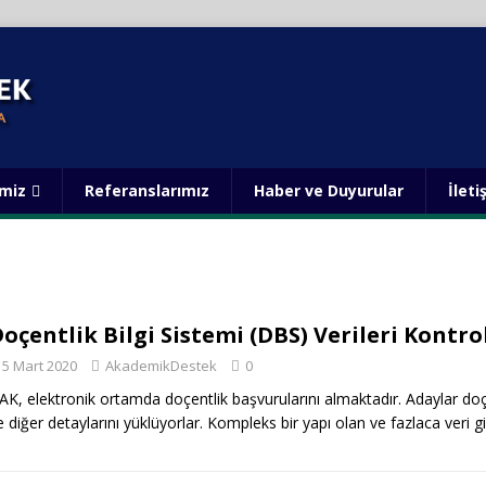
imiz
Referanslarımız
Haber ve Duyurular
İleti
oçentlik Bilgi Sistemi (DBS) Verileri Kontro
5 Mart 2020
AkademikDestek
0
AK, elektronik ortamda doçentlik başvurularını almaktadır. Adaylar doç
e diğer detaylarını yüklüyorlar. Kompleks bir yapı olan ve fazlaca veri gi