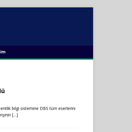
şim
lü
entlik bilgi sistemine DBS tüm eserlerini
rişinin
[…]