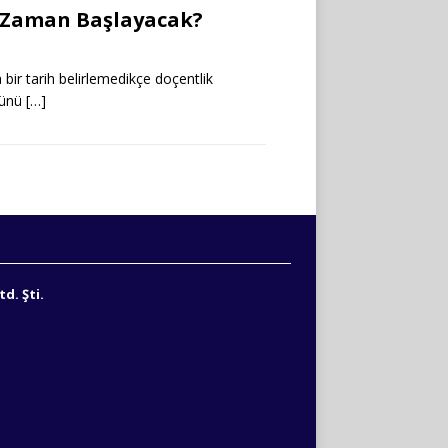
e Zaman Başlayacak?
bir tarih belirlemedikçe doçentlik
 günü
[…]
d. Şti.