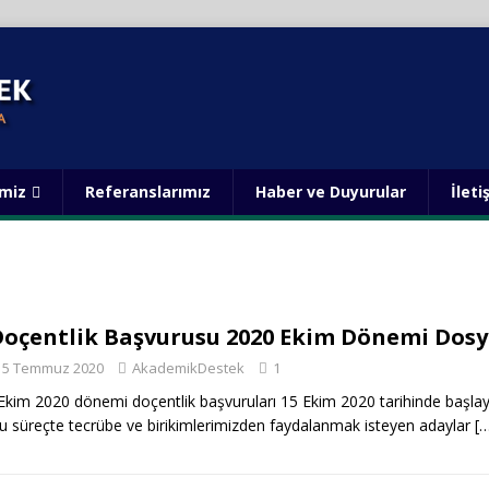
imiz
Referanslarımız
Haber ve Duyurular
İleti
Doçentlik Başvurusu 2020 Ekim Dönemi Dos
5 Temmuz 2020
AkademikDestek
1
kim 2020 dönemi doçentlik başvuruları 15 Ekim 2020 tarihinde başlayı
u süreçte tecrübe ve birikimlerimizden faydalanmak isteyen adaylar
[