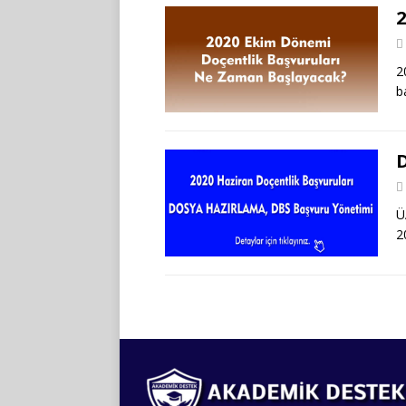
2
b
Ü
2