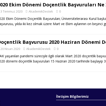
2020 Ekim Dönemi Doçentlik Başvuruları N
3 Temmuz 2020
AkademikDestek
0
020 Ekim Dönemi Doçentlik Başvuruları; Üniversitelerarası Kurul başka 
aşvurusu, yılda iki kez olmak üzere Mart ve Ekim aylarının on beşinci
Doçentlik Başvurusu 2020 Haziran Dönemi 
20 Nisan 2020
AkademikDestek
0
AK yaşanılan pandemi süreciyle ilgili olarak Mart 2020 doçentlik başvur
020 dönemi doçentlik başvuruları 15 Haziran 2020 tarihinde başlayıp 
İletişim Bilgilerimiz