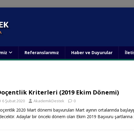
imiz
Referanslarımız
Haber ve Duyurular
İlet
oçentlik Kriterleri (2019 Ekim Dönemi)
6 Şubat 2020
AkademikDestek
0
oçentlik 2020 Mart dönemi başvuruları Mart ayının ortalarında başla
decektir. Adaylar bir önceki dönem olan Ekim 2019 Başvuru şartlarına